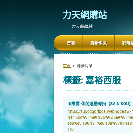
力天網購站
力天網購站
首頁
最新消息
部落
首頁
>
標籤清單
標籤: 嘉裕西服
fb推薦-休閒運動穿搭【SAIN SOU】
https://tuocdqorlbca.webnode.t
%e4%bc%91%e9%96%92%e9%81%8
sou%e3%80%91%e6%8a%97uv%e9
15/