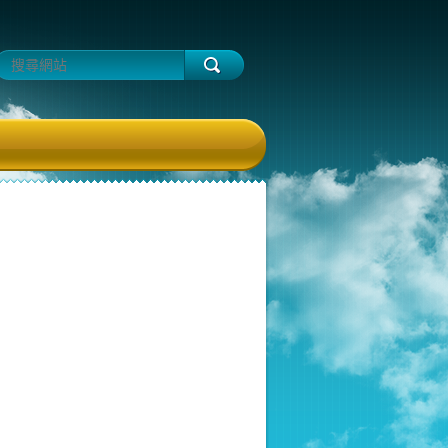
7%e6%ac%be%29t27317-