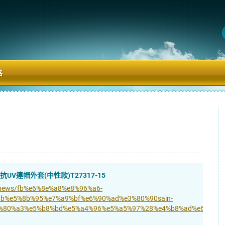
格
抗UV連帽外套(中性款)T27317-15
w/news/fb%e6%8e%a8%e8%96%a6-
b%e5%8b%95%e7%a9%bf%e6%90%ad%e3%80%90sain-
%80%a3%e5%b8%bd%e5%a4%96%e5%a5%97%28%e4%b8%ad%e6%80%a