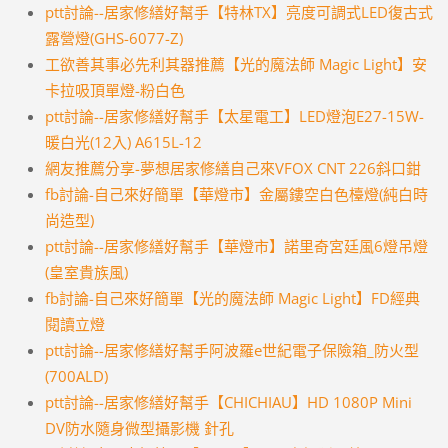
ptt討論--居家修繕好幫手【特林TX】亮度可調式LED復古式
露營燈(GHS-6077-Z)
工欲善其事必先利其器推薦【光的魔法師 Magic Light】安
卡拉吸頂單燈-粉白色
ptt討論--居家修繕好幫手【太星電工】LED燈泡E27-15W-
暖白光(12入) A615L-12
網友推薦分享-夢想居家修繕自己來VFOX CNT 226斜口鉗
fb討論-自己來好簡單【華燈市】金屬鏤空白色檯燈(純白時
尚造型)
ptt討論--居家修繕好幫手【華燈市】諾里奇宮廷風6燈吊燈
(皇室貴族風)
fb討論-自己來好簡單【光的魔法師 Magic Light】FD經典
閱讀立燈
ptt討論--居家修繕好幫手阿波羅e世紀電子保險箱_防火型
(700ALD)
ptt討論--居家修繕好幫手【CHICHIAU】HD 1080P Mini
DV防水隨身微型攝影機 針孔