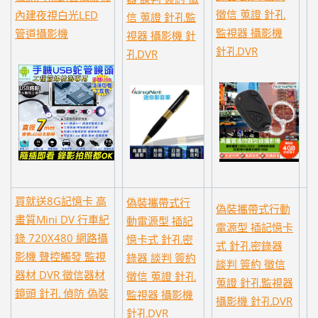
徵信 蒐證 針孔
內建夜視白光LED
信 蒐證 針孔監
監視器 攝影機
管道攝影機
視器 攝影機 針
針孔DVR
孔DVR
買就送8G記憶卡 高
偽裝攜帶式行
偽裝攜帶式行動
畫質Mini DV 行車紀
動電源型 插記
電源型 插記憶卡
錄 720X480 網路攝
憶卡式 針孔密
式 針孔密錄器
影機 聲控觸發 監視
錄器 談判 簽約
談判 簽約 徵信
器材 DVR 徵信器材
徵信 蒐證 針孔
蒐證 針孔監視器
鏡頭 針孔 偵防 偽裝
監視器 攝影機
攝影機 針孔DVR
針孔DVR