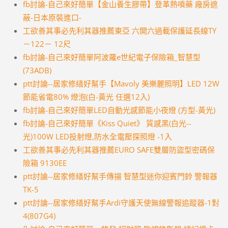
fb討論-自己來好簡單【金山養生膠帶】登革熱噴藥 廠房遮
蔽-日本原裝進口-
工欲善其事必先利其器推薦東亞 六開六過載保護延長線TY
－122－ 12尺
fb討論-自己來好簡單阿波羅e世紀電子保險箱_智慧型
(73ADB)
ptt討論--居家修繕好幫手【Mavoly 美樂麗照明】LED 12W
節能省電80% 燈泡(白-黃光 任選12入)
fb討論-自己來好簡單LED自動光感節能小夜燈 (方型-黃光)
fb討論-自己來好簡單《Kiss Quiet》 質感黑(白光--
光)100W LED投射燈,防水全電壓探照燈 -1入
工欲善其事必先利其器推薦EURO SAFE雙層防盜型密碼保
險箱 9130EE
ptt討論--居家修繕好幫手傳揚 智慧型迷你迎賓門鈴 警報器
TK-5
ptt討論--居家修繕好幫手Ardi守護天使無線警報追蹤器-1對
4(807G4)