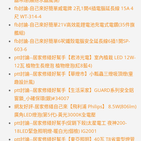
晶吊燈(繽紛水晶風情)
fb討論-自己來好簡單威電牌 2孔1開4插電腦延長線 15A 4
尺 WT-314-4
fb討論-自己來好簡單21V高效能鋰電池充電式電鑽(35件旗
艦組)
fb討論-自己來好簡單6呎鐵殼電腦安全延長線6插1開SP-
603-6
ptt討論--居家修繕好幫手【君沛光電】室內植栽 LED 12W-
12瓦 植物生長燈泡 植物燈泡(紅8藍4)
ptt討論--居家修繕好幫手【華燈市】小瓢蟲三燈吸頂燈(童
趣設計風)
ptt討論--居家修繕好幫手【生活采家】GUARD系列安全鋁
窗鎖_小確保環(銀)#34007
網友好評-居家修繕自己來【飛利浦 Philips】 8.5W(806lm)
廣角LED燈泡(第5代)-黃光3000K全電壓
ptt討論--居家修繕好幫手(促銷下殺)太星電工 夜神200-
18LED緊急照明燈-暖白光(個檢) IG2001
ptt討論--居家修繕好幫手【東亞照明】40瓦 T8省電型燈管