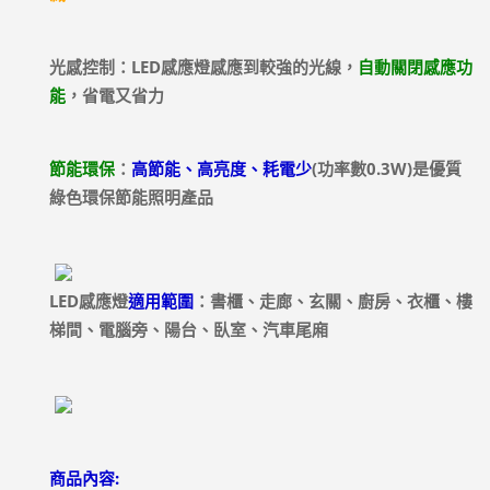
光感控制：
LED感應燈
感應到較強的光線，
自動關閉感應功
能
，省電又省力
節能環保
：
高節能、高亮度、耗電少
(功率數0.3W)是優質
綠色環保節能照明產品
LED感應燈
適用範圍
：書櫃、走廊、玄關、廚房、衣櫃、樓
梯間、電腦旁、陽台、臥室、汽車尾廂
商品內容: