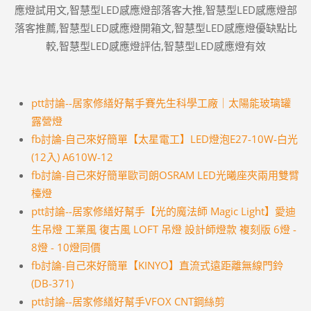
應燈試用文,智慧型LED感應燈部落客大推,智慧型LED感應燈部
落客推薦,智慧型LED感應燈開箱文,智慧型LED感應燈優缺點比
較,智慧型LED感應燈評估,智慧型LED感應燈有效
ptt討論--居家修繕好幫手賽先生科學工廠｜太陽能玻璃罐
露營燈
fb討論-自己來好簡單【太星電工】LED燈泡E27-10W-白光
(12入) A610W-12
fb討論-自己來好簡單歐司朗OSRAM LED光曦座夾兩用雙臂
檯燈
ptt討論--居家修繕好幫手【光的魔法師 Magic Light】愛迪
生吊燈 工業風 復古風 LOFT 吊燈 設計師燈款 複刻版 6燈 -
8燈 - 10燈同價
fb討論-自己來好簡單【KINYO】直流式遠距離無線門鈴
(DB-371)
ptt討論--居家修繕好幫手VFOX CNT鋼絲剪