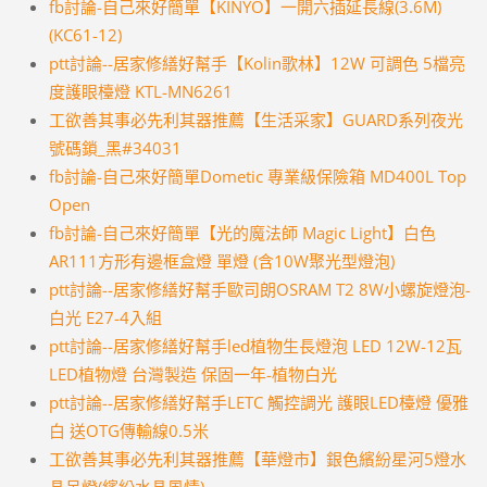
fb討論-自己來好簡單【KINYO】一開六插延長線(3.6M)
(KC61-12)
ptt討論--居家修繕好幫手【Kolin歌林】12W 可調色 5檔亮
度護眼檯燈 KTL-MN6261
工欲善其事必先利其器推薦【生活采家】GUARD系列夜光
號碼鎖_黑#34031
fb討論-自己來好簡單Dometic 專業級保險箱 MD400L Top
Open
fb討論-自己來好簡單【光的魔法師 Magic Light】白色
AR111方形有邊框盒燈 單燈 (含10W聚光型燈泡)
ptt討論--居家修繕好幫手歐司朗OSRAM T2 8W小螺旋燈泡-
白光 E27-4入組
ptt討論--居家修繕好幫手led植物生長燈泡 LED 12W-12瓦
LED植物燈 台灣製造 保固一年-植物白光
ptt討論--居家修繕好幫手LETC 觸控調光 護眼LED檯燈 優雅
白 送OTG傳輸線0.5米
工欲善其事必先利其器推薦【華燈市】銀色繽紛星河5燈水