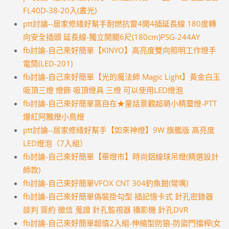
FL40D-38-20入(晝光)
ptt討論--居家修繕好幫手耐燃抗雷4開4插延長線 180度轉
向安全插頭 延長線-獨立開關6尺(180cm)PSG-244AY
fb討論-自己來好簡單【KINYO】高亮度雙向照明工作燈手
電筒(LED-201)
fb討論-自己來好簡單【光的魔法師 Magic Light】黃金白玉
吸頂三燈 燈飾 吸頂燈具 三燈 可以使用LED燈泡
fb討論-自己來好簡單窩自在★童話景觀超萌小精靈燈-PTT
爆紅阿飄燈小鳥燈
ptt討論--居家修繕好幫手【如來神燈】9W 旗艦版 高亮度
LED燈泡（7入組）
fb討論-自己來好簡單【華燈市】時尚鋁線球吊燈(精選設計
師款)
fb討論-自己來好簡單VFOX CNT 304釣魚鉗(彎嘴)
fb討論-自己來好簡單偽裝掛勾型 插記憶卡式 針孔密錄器
談判 簽約 徵信 蒐證 針孔監視器 攝影機 針孔DVR
fb討論-自己來好簡單超值2入組-伸縮型防狼-防盜門擋桿(女