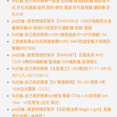
fb討論-自己來好簡單一錄發 招財貓 監視錄影器 插記憶卡
式 針孔密錄器 談判 簽約 徵信 蒐證 針孔監視器 攝影機 針
孔DVR
ptt討論--居家修繕好幫手【CHICHIAU】1080P偽裝防水金
屬帶手錶Y6-夜視8G微型針孔攝影機-密錄-蒐證
fb討論-自己來好簡單2USB+通用插座3P+2P分接器15A
工欲善其事必先利其器推薦EURO SAFE防盜型電子密碼保
險箱(8023EK)
ptt討論--居家修繕好幫手【KINGNET】百萬高清 AHD
720P 4陣列IR攝影機 監視器 DVR攝影機 高清類比
fb討論-自己來好簡單【太星電工】LED燈泡E27-11.5W-白
光(12入) A6115W-12
fb討論-自己來好簡單【SY 聲億照明】T8 LED 燈管 4呎
16W白光霧管（12入）
fb討論-自己來好簡單led燈泡 勝華 OTALI ufo球泡燈 led
10w - 10瓦燈泡 (白光-黃光)
ptt討論--居家修繕好幫手【光的魔法師 Magic Light】鳥巢
現代吊燈 [ 晶透款 ]