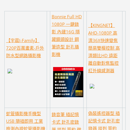
Bonnie Full HD
1080P 一鍵錄
【KINGNET】
影 內建16G 隱
AHD-1080P 高
藏鏡頭設計 鋼
【宇晨I-Family】
清36X快速變焦
筆造型 針孔攝
720P百萬畫素-戶外
簡易雙模控制 高
影機
防水型網路攝影機
清類比HD 遠距
離自動對焦監控
紅外線感測器
偽裝遙控器型 插
蛇管攝影機手機型
錄音筆 插記憶
記憶卡式 針孔密
USB 隨插即用 工業
卡式 針孔密錄
錄器 談判 簽約
檢測內視蛇管攝影機
器 談判 簽約 徵