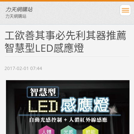
力天網購站
力天網購站
工欲善其事必先利其器推薦
智慧型LED感應燈
2017-02-01 07:44