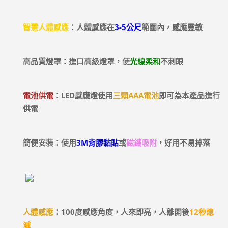
智慧人體感應
：人體感應在
3-5公尺
範圍內，感應靈敏
高品質燈罩：進口高級燈罩，使
光線柔和
不刺眼
電池供電
：
LED感應燈
使用
三顆AAA電池
即可為本產品進行
供電
簡便安裝：使用
3M背膠黏貼
或
磁鐵吸附
，好用不易掉落
人體感應
：100度感應角度，人來即亮，人離開後
12秒熄
滅