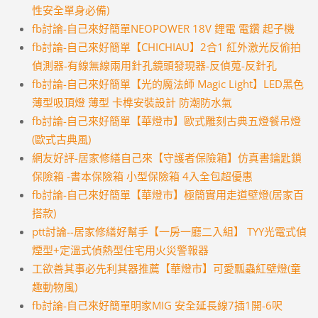
性安全單身必備)
fb討論-自己來好簡單NEOPOWER 18V 鋰電 電鑽 起子機
fb討論-自己來好簡單【CHICHIAU】2合1 紅外激光反偷拍
偵測器-有線無線兩用針孔鏡頭發現器-反偵蒐-反針孔
fb討論-自己來好簡單【光的魔法師 Magic Light】LED黑色
薄型吸頂燈 薄型 卡榫安裝設計 防潮防水氣
fb討論-自己來好簡單【華燈市】歐式雕刻古典五燈餐吊燈
(歐式古典風)
網友好評-居家修繕自己來【守護者保險箱】仿真書鑰匙鎖
保險箱 -書本保險箱 小型保險箱 4入全包超優惠
fb討論-自己來好簡單【華燈市】極簡實用走道壁燈(居家百
搭款)
ptt討論--居家修繕好幫手【一房一廳二入組】 TYY光電式偵
煙型+定溫式偵熱型住宅用火災警報器
工欲善其事必先利其器推薦【華燈市】可愛瓢蟲紅壁燈(童
趣動物風)
fb討論-自己來好簡單明家MIG 安全延長線7插1開-6呎