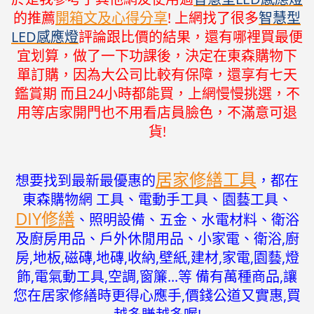
的推薦
開箱文及心得分享
! 上網找了很多
智慧型
LED感應燈
評論跟比價的結果，還有哪裡買最便
宜划算，做了一下功課後，決定在東森購物下
單訂購，因為大公司比較有保障，還享有七天
鑑賞期 而且24小時都能買，上網慢慢挑選，不
用等店家開門也不用看店員臉色，不滿意可退
貨!
居家修繕工具
想要找到最新最優惠的
，都在
東森購物網 工具、電動手工具、園藝工具、
DIY修繕
、照明設備、五金、水電材料、衛浴
及廚房用品、戶外休閒用品、小家電、衛浴,廚
房,地板,磁磚,地磚,收納,壁紙,建材,家電,園藝,燈
飾,電氣動工具,空調,窗簾...等 備有萬種商品,讓
您在居家修繕時更得心應手,價錢公道又實惠,買